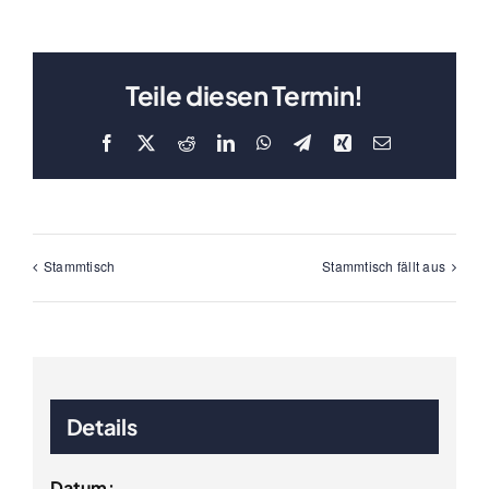
Teile diesen Termin!
Facebook
X
Reddit
LinkedIn
WhatsApp
Telegram
Xing
E-
Mail
Stammtisch
Stammtisch fällt aus
Details
Datum: