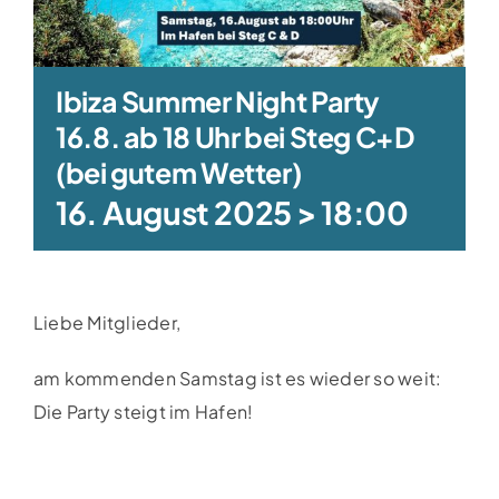
Clubboote
Clubhaus
Ibiza Summer Night Party
16.8. ab 18 Uhr bei Steg C+D
Sponsoren
(bei gutem Wetter)
16. August 2025 > 18:00
Galerien
Liebe Mitglieder,
am kommenden Samstag ist es wieder so weit:
Die Party steigt im Hafen!