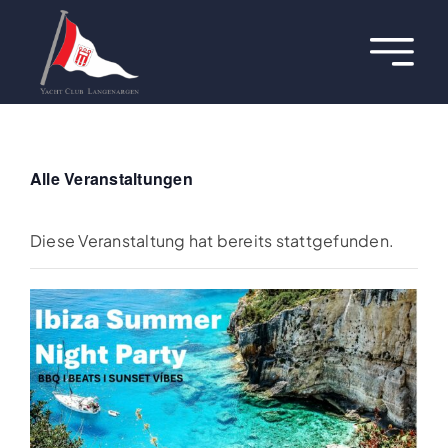
Zum
Inhalt
Toggl
springen
Navig
Über uns
Termine
Alle Veranstaltungen
Aktuelles
Diese Veranstaltung hat bereits stattgefunden.
Regatten
Hafen
Jugend