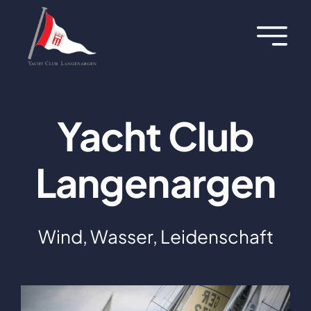
Zum
Inhalt
Toggl
springen
Navig
Über uns
Termine
Yacht Club
Aktuelles
Langenargen
Regatten
Wind, Wasser, Leidenschaft
Hafen
Jugend