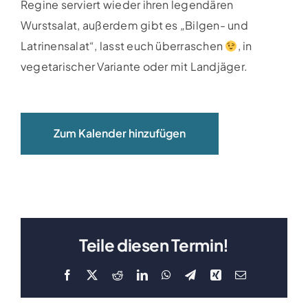
Regine serviert wieder ihren legendären
Clubboote
Wurstsalat, außerdem gibt es „Bilgen- und
Latrinensalat“, lasst euch überraschen
, in
Clubhaus
vegetarischer Variante oder mit Landjäger.
Sponsoren
Zum Kalender hinzufügen
Galerien
Teile diesen Termin!
Facebook
X
Reddit
LinkedIn
WhatsApp
Telegram
Xing
E-
Mail