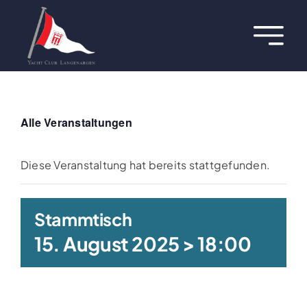
Zum
Inhalt
Toggl
springen
Navig
Über uns
Termine
Alle Veranstaltungen
Aktuelles
Diese Veranstaltung hat bereits stattgefunden.
Regatten
Stammtisch
15. August 2025 > 18:00
Hafen
Jugend