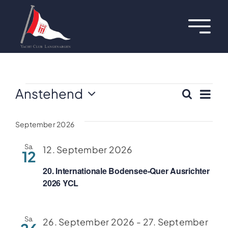
Zum
Inhalt
Toggl
springen
Navig
Über uns
Termine
Veranstaltunge
Anstehend
Ver
Suche
Vera
Liste
Datum
Ans
Aktuelles
wählen.
Suc
September 2026
Nav
Regatten
Sa.
und
12. September 2026
12
20. Internationale Bodensee-Quer Ausrichter
Ansi
Hafen
2026 YCL
Navi
Jugend
Sa.
26. September 2026
-
27. September