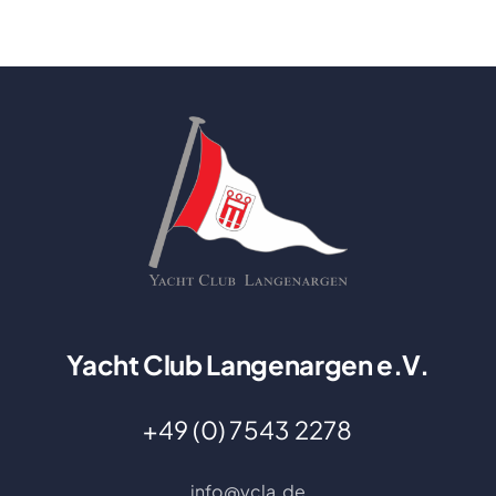
Yacht Club Langenargen e.V.
+49 (0) 7543 2278
info@ycla.de