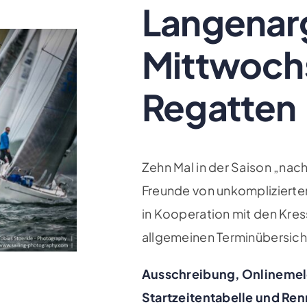
Langenar
Mittwochs
Regatten
Zehn Mal in der Saison „nac
Freunde von unkomplizierten
in Kooperation mit den Kres
allgemeinen Terminübersich
Ausschreibung, Onlineme
Startzeitentabelle und Re