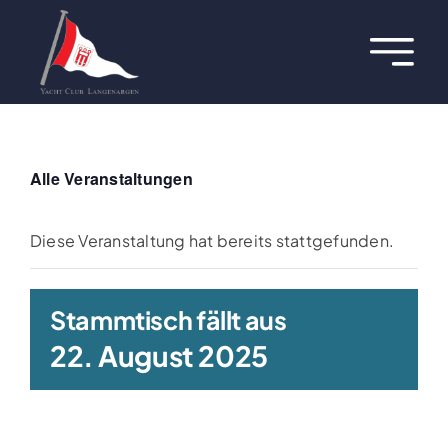
Zum
Inhalt
Toggl
springen
Navig
Über uns
Termine
Alle Veranstaltungen
Aktuelles
Diese Veranstaltung hat bereits stattgefunden.
Regatten
Stammtisch fällt aus
22. August 2025
Hafen
Jugend