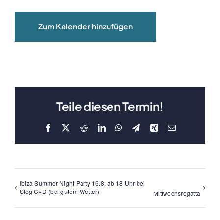
Clubboote
Zum Kalender hinzufügen
Clubhaus
Sponsoren
Galerien
Teile diesen Termin!
Facebook
X
Reddit
LinkedIn
WhatsApp
Telegram
Xing
E-
Mail
Ibiza Summer Night Party 16.8. ab 18 Uhr bei
Steg C+D (bei gutem Wetter)
Mittwochsregatta