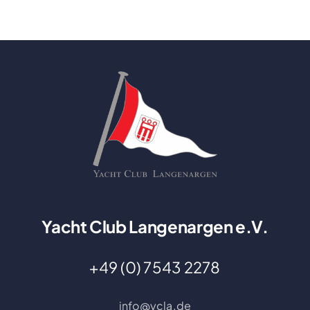
Yacht Club Langenargen e.V.
+49 (0) 7543 2278
info@ycla.de