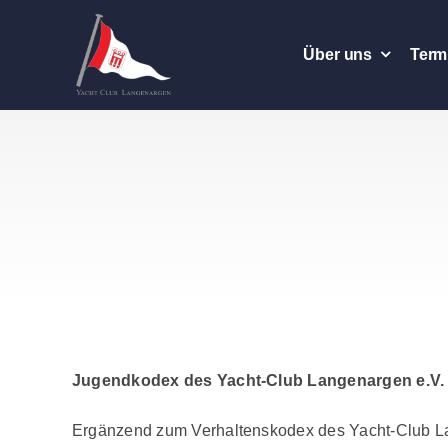
Zum
Inhalt
Über uns
Term
springen
Jugendkodex des Yacht-Club Langenargen e.V.
Ergänzend zum Verhaltenskodex des Yacht-Club La