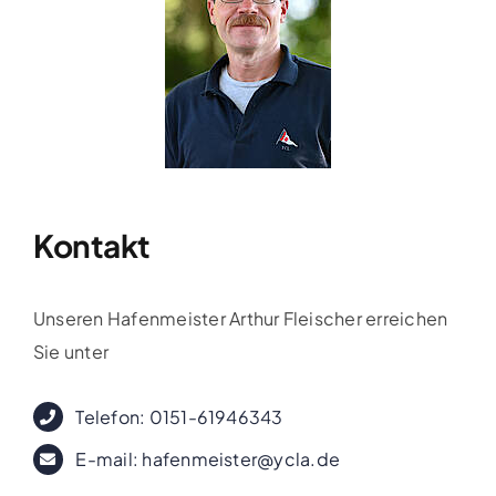
Clubboote
Clubhaus
Sponsoren
Galerien
Kontakt
Unseren Hafenmeister Arthur Fleischer erreichen
Sie unter
Telefon:
0151-61946343
E-mail:
hafenmeister@ycla.de