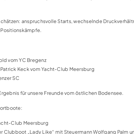
 schätzen: anspruchsvolle Starts, wechselnde Druckverhält
e Positionskämpfe.
pold vom YC Bregenz
 Patrick Keck vom Yacht-Club Meersburg
enzer SC
 Ergebnis für unsere Freunde vom östlichen Bodensee.
ortboote:
acht-Club Meersburg
r Clubboot „Lady Like“ mit Steuermann Wolfgang Palm u