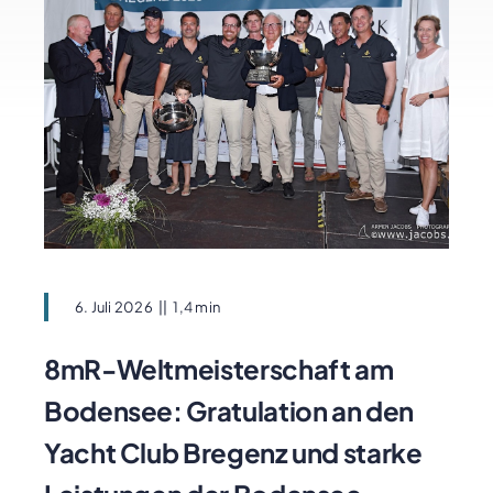
6. Juli 2026
||
1,4 min
8mR-Weltmeisterschaft am
Bodensee: Gratulation an den
Yacht Club Bregenz und starke