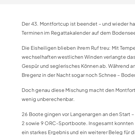
Der 43. Montfortcup ist beendet – und wieder 
Terminen im Regattakalender auf dem Bodensee
Die Eisheiligen blieben ihrem Ruf treu: Mit Tem
wechselhaften westlichen Winden verlangte das 
Gespür und seglerisches Können ab. Während a
Bregenz in der Nacht sogar noch Schnee – Bodens
Doch genau diese Mischung macht den Montfortcu
wenig unberechenbar.
26 Boote gingen vor Langenargen an den Start 
2 sowie 9 ORC-Sportboote. Insgesamt konnten 
ein starkes Ergebnis und ein weiterer Beleg für 