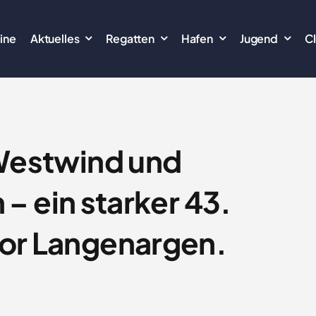
ine
Aktuelles
Regatten
Hafen
Jugend
C
Westwind und
– ein starker 43.
or Langenargen.