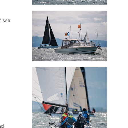
nisse,
nd