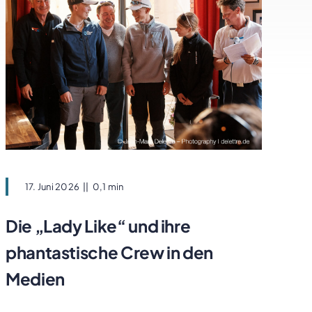
17. Juni 2026
||
0,1 min
Die „Lady Like“ und ihre
phantastische Crew in den
Medien