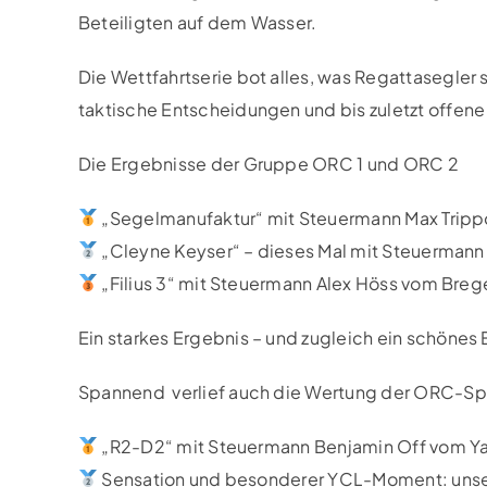
Beteiligten auf dem Wasser.
Die Wettfahrtserie bot alles, was Regattasegler
taktische Entscheidungen und bis zuletzt offen
Die Ergebnisse der Gruppe ORC 1 und ORC 2
„Segelmanufaktur“ mit Steuermann Max Trip
„Cleyne Keyser“ – dieses Mal mit Steuermann
„Filius 3“ mit Steuermann Alex Höss vom Breg
Ein starkes Ergebnis – und zugleich ein schönes
Spannend verlief auch die Wertung der ORC-Sp
„R2-D2“ mit Steuermann Benjamin Off vom Y
Sensation und besonderer YCL-Moment: unse