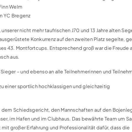
 Finn Welm
om YC Bregenz
unserer nicht mehr taufrischen J70 und 13 Jahre alten Seg
sgerüstete Konkurrenz auf den zweiten Platz segelte, ge
ses 43. Montfortcups. Entsprechend groß war die Freude 
nsch aus.
Sieger – und ebenso an alle Teilnehmerinnen und Teilnehm
zu einer sportlich hochklassigen und gleichzeitig
g, dem Schiedsgericht, den Mannschaften auf den Bojenle
sser, im Hafen und im Clubhaus. Das bewährte Team um S
 mit großer Erfahrung und Professionalität dafür, dass die