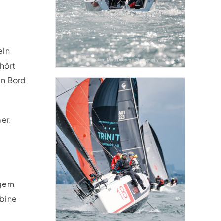
eln
hört
an Bord
er.
gern
abine