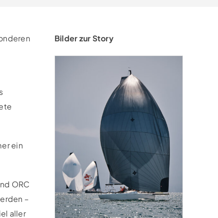
sonderen
Bilder zur Story
s
ete
er ein
 und ORC
werden –
l aller