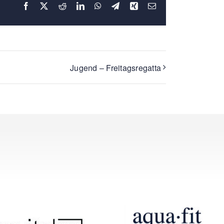
Facebook
X
Reddit
LinkedIn
WhatsApp
Telegram
Xing
E-
Mail
Jugend – Freitagsregatta