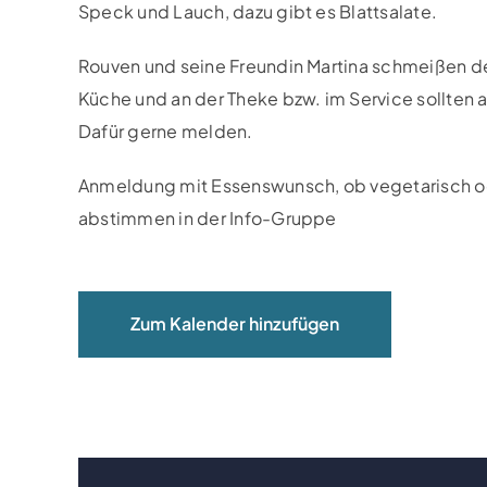
Speck und Lauch, dazu gibt es Blattsalate.
Rouven und seine Freundin Martina schmeißen de
Küche und an der Theke bzw. im Service sollten a
Dafür gerne melden.
Anmeldung mit Essenswunsch, ob vegetarisch oder
abstimmen in der Info-Gruppe
Zum Kalender hinzufügen