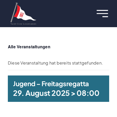
Zum
Inhalt
Toggl
springen
Navig
Über uns
Termine
Alle Veranstaltungen
Aktuelles
Diese Veranstaltung hat bereits stattgefunden.
Regatten
Jugend – Freitagsregatta
29. August 2025 > 08:00
Hafen
Jugend