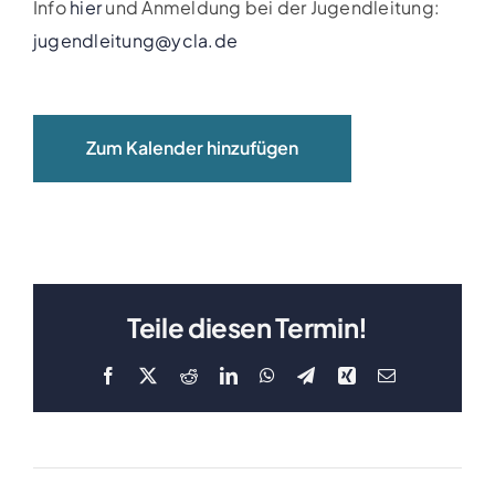
Info
hier
und Anmeldung bei der Jugendleitung:
Clubboote
jugendleitung@ycla.de
Clubhaus
Zum Kalender hinzufügen
Sponsoren
Galerien
Teile diesen Termin!
Facebook
X
Reddit
LinkedIn
WhatsApp
Telegram
Xing
E-
Mail