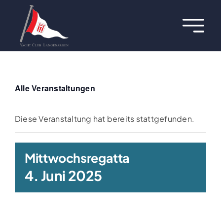
Zum
Inhalt
Toggl
springen
Navig
Über uns
Termine
Alle Veranstaltungen
Aktuelles
Diese Veranstaltung hat bereits stattgefunden.
Regatten
Mittwochsregatta
4. Juni 2025
Hafen
Jugend