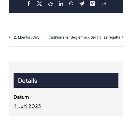
Facebook
X
Reddit
LinkedIn
WhatsApp
Telegram
Xing
E-
Mail
42. Montfort Cup
traditioneller Seglerhock der Polizeiregatta
Details
Datum:
4. Juni 2025