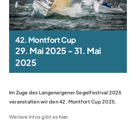
Clubboote
Clubhaus
42. Montfort Cup
Sponsoren
29. Mai 2025
-
31. Mai
2025
Galerien
Im Zuge des Langenargener Segelfestival 2025
veranstalten wir den 42. Montfort Cup 2025.
Weitere Infos gibt es
hier
.