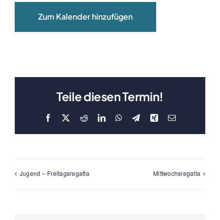
Zum Kalender hinzufügen
Teile diesen Termin!
Facebook
X
Reddit
LinkedIn
WhatsApp
Telegram
Xing
E-
Mail
Jugend – Freitagsregatta
Mittwochsregatta