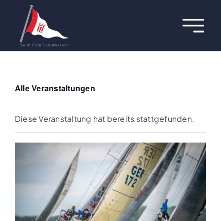
Zum
Inhalt
Toggl
springen
Navig
Über uns
Termine
Alle Veranstaltungen
Aktuelles
Diese Veranstaltung hat bereits stattgefunden.
Regatten
Hafen
Jugend