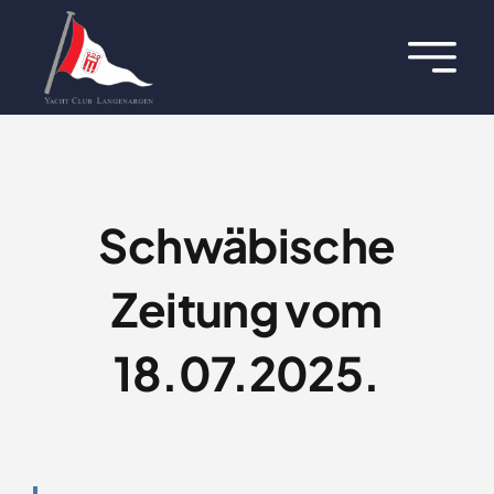
Zum
Inhalt
Toggl
springen
Navig
Über uns
Termine
Schwäbische
Aktuelles
Zeitung vom
Regatten
18.07.2025.
Hafen
Jugend