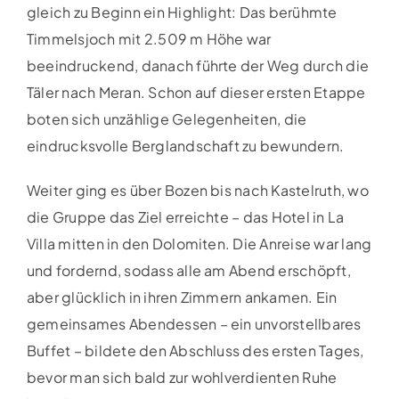
gleich zu Beginn ein Highlight: Das berühmte
Timmelsjoch mit 2.509 m Höhe war
beeindruckend, danach führte der Weg durch die
Täler nach Meran. Schon auf dieser ersten Etappe
boten sich unzählige Gelegenheiten, die
eindrucksvolle Berglandschaft zu bewundern.
Weiter ging es über Bozen bis nach Kastelruth, wo
die Gruppe das Ziel erreichte – das Hotel in La
Villa mitten in den Dolomiten. Die Anreise war lang
und fordernd, sodass alle am Abend erschöpft,
aber glücklich in ihren Zimmern ankamen. Ein
gemeinsames Abendessen – ein unvorstellbares
Buffet – bildete den Abschluss des ersten Tages,
bevor man sich bald zur wohlverdienten Ruhe