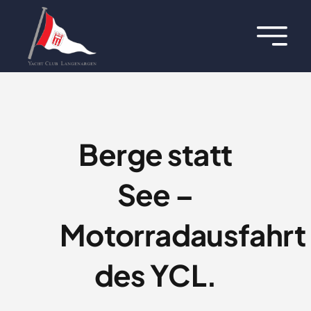
Zum
Inhalt
Toggl
springen
Navig
Über uns
Termine
Berge statt
Aktuelles
See –
Regatten
Motorradausfahrt
Hafen
des YCL.
Jugend