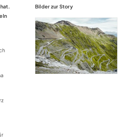
hat.
Bilder zur Story
eln
rch
na
rz
ür