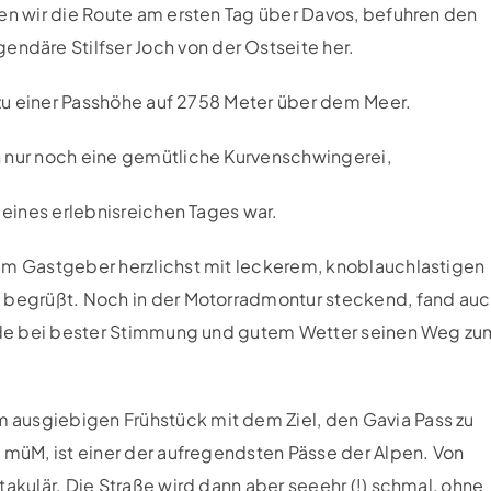
ten wir die Route am ersten Tag über Davos, befuhren den
endäre Stilfser Joch von der Ostseite her.
s zu einer Passhöhe auf 2758 Meter über dem Meer.
n nur noch eine gemütliche Kurvenschwingerei,
 eines erlebnisreichen Tages war.
em Gastgeber herzlichst mit leckerem, knoblauchlastigen
 begrüßt. Noch in der Motorradmontur steckend, fand au
Runde bei bester Stimmung und gutem Wetter seinen Weg zu
ausgiebigen Frühstück mit dem Ziel, den Gavia Pass zu
 müM, ist einer der aufregendsten Pässe der Alpen. Von
takulär. Die Straße wird dann aber seeehr (!) schmal, ohne