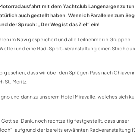
Motorradausfahrt mit dem Yachtclub Langenargen zu tun 
natürlich auch gestellt haben. Wenn ich Parallelen zum Seg
und der Spruch: „Der Weg ist das Ziel“ ein!
aren im Navi gespeichert und alle Teilnehmer in Gruppen
 Wetter und eine Rad-Sport-Veranstaltung einen Strich du
orgesehen, dass wir über den Splügen Pass nach Chiaven
 St. Moritz.
vigno und dann zu unserem Hotel Miravalle, welches sich ku
Gott sei Dank, noch rechtzeitig festgestellt, dass unser
r Joch“, aufgrund der bereits erwähnten Radveranstaltung f