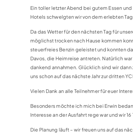
Ein toller letzter Abend bei gutem Essen un
Hotels schwelgten wir von dem erlebten Tag
Da das Wetter für den nächsten Tag für unsere
möglichst trocken nach Hause kommen konnte
steuerfreies Benzin geleistet und konnten d
Davos, die Heimreise antreten. Natürlich war
dankend annahmen. Glücklich sind wir dann
uns schon auf das nächste Jahr zur dritten Y
Vielen Dank an alle Teilnehmer für euer Inter
Besonders möchte ich mich bei Erwin bedanke
Interesse an der Ausfahrt rege war und wir 16
Die Planung läuft – wir freuen uns auf das näc