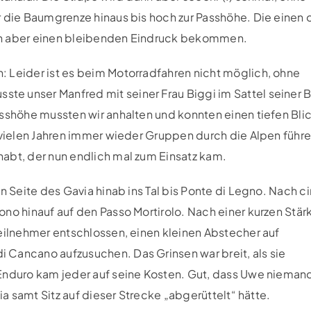
r die Baumgrenze hinaus bis hoch zur Passhöhe. Die einen 
en aber einen bleibenden Eindruck bekommen.
 Leider ist es beim Motorradfahren nicht möglich, ohne
te unser Manfred mit seiner Frau Biggi im Sattel seiner
sshöhe mussten wir anhalten und konnten einen tiefen Blic
 vielen Jahren immer wieder Gruppen durch die Alpen führe
abt, der nun endlich mal zum Einsatz kam.
n Seite des Gavia hinab ins Tal bis Ponte di Legno. Nach ci
ono hinauf auf den Passo Mortirolo. Nach einer kurzen Stä
Teilnehmer entschlossen, einen kleinen Abstecher auf
 Cancano aufzusuchen. Das Grinsen war breit, als sie
-Enduro kam jeder auf seine Kosten. Gut, dass Uwe nieman
ia samt Sitz auf dieser Strecke „abgerüttelt“ hätte.