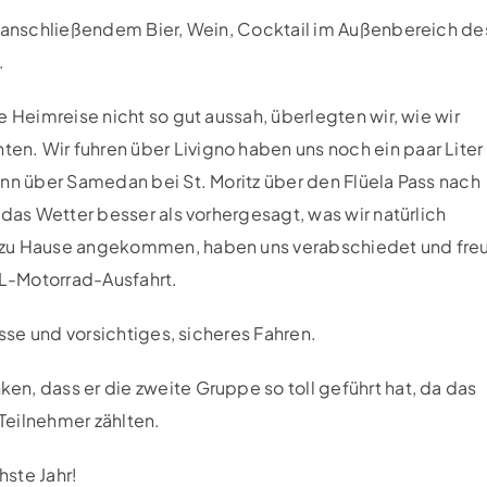
d anschließendem Bier, Wein, Cocktail im Außenbereich de
.
 Heimreise nicht so gut aussah, überlegten wir, wie wir
n. Wir fuhren über Livigno haben uns noch ein paar Liter
ann über Samedan bei St. Moritz über den Flüela Pass nach
 das Wetter besser als vorhergesagt, was wir natürlich
 zu Hause angekommen, haben uns verabschiedet und fre
CL-Motorrad-Ausfahrt.
esse und vorsichtiges, sicheres Fahren.
n, dass er die zweite Gruppe so toll geführt hat, da das
 Teilnehmer zählten.
hste Jahr!