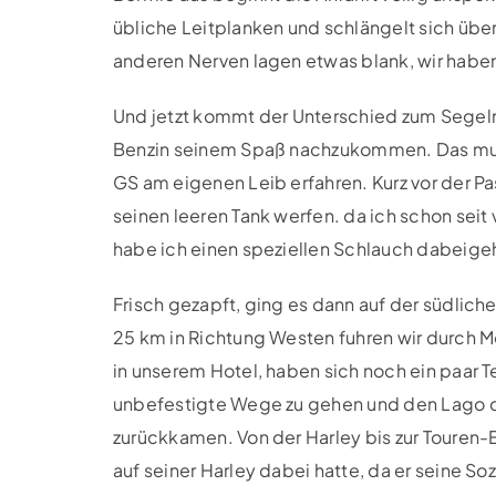
übliche Leitplanken und schlängelt sich übe
anderen Nerven lagen etwas blank, wir hab
Und jetzt kommt der Unterschied zum Segeln:
Benzin seinem Spaß nachzukommen. Das muss
GS am eigenen Leib erfahren. Kurz vor der Pa
seinen leeren Tank werfen. da ich schon seit
habe ich einen speziellen Schlauch dabeigeh
Frisch gezapft, ging es dann auf der südliche
25 km in Richtung Westen fuhren wir durch M
in unserem Hotel, haben sich noch ein paar 
unbefestigte Wege zu gehen und den Lago di
zurückkamen. Von der Harley bis zur Touren
auf seiner Harley dabei hatte, da er seine Soz