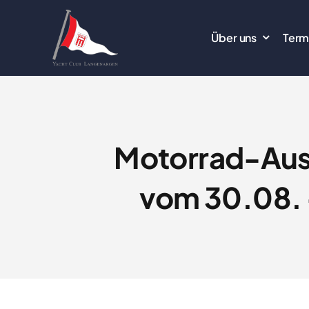
Zum
Inhalt
Über uns
Term
springen
Motorrad-Ausf
vom 30.08. 