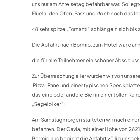
uns nur am Anreisetag befahrbar war. So leg
Flüela, den Ofen-Pass und
doch
noch das leg
48 sehr spitze „Tornanti“ schlängeln sich bi
Die Abfahrt nach Bormio, zum Hotel war dan
die für alle Teilnehmer ein schöner Abschluss
Zur Überraschung aller wurden wir von unser
Pizza-Pane und einer typischen Speckplatte
das eine oder andere Bier in einer tollen 
„Segelbiker“!
Am Samstagmorgen starteten wir nach einem 
befahren. Der Gavia, mit einer Höhe von 2621
Bormio aus beginnt die Anfahrt völlig unspek