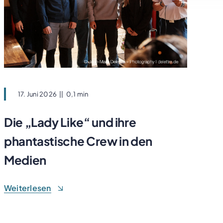
17. Juni 2026
||
0,1 min
Die „Lady Like“ und ihre
phantastische Crew in den
Medien
Weiterlesen