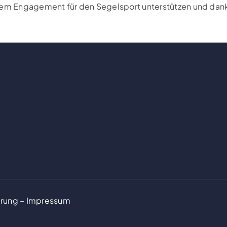
rem Engagement für den Segelsport unterstützen und danke
ärung
–
Impressum