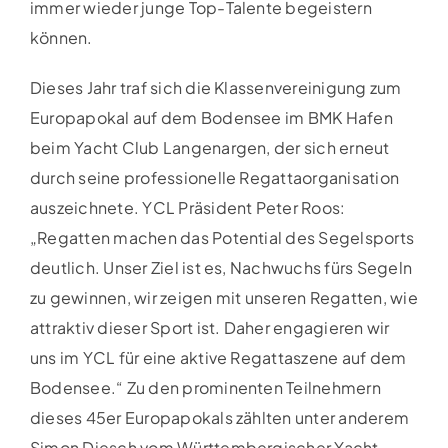
immer wieder junge Top-Talente begeistern
können.
Dieses Jahr traf sich die Klassenvereinigung zum
Europapokal auf dem Bodensee im BMK Hafen
beim Yacht Club Langenargen, der sich erneut
durch seine professionelle Regattaorganisation
auszeichnete. YCL Präsident Peter Roos:
„Regatten machen das Potential des Segelsports
deutlich. Unser Ziel ist es, Nachwuchs fürs Segeln
zu gewinnen, wir zeigen mit unseren Regatten, wie
attraktiv dieser Sport ist. Daher engagieren wir
uns im YCL für eine aktive Regattaszene auf dem
Bodensee.“ Zu den prominenten Teilnehmern
dieses 45er Europapokals zählten unter anderem
Simon Diesch vom Württembergischer Yacht-