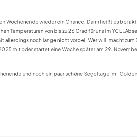
 Wochenende wieder ein Chance. Dann heißt es bei akt
en Temperaturen von bis zu 26 Grad für uns im YCL „Abse
t allerdings noch lange nicht vorbei. Wer will, macht zum 
.2025 mit oder startet eine Woche später am 29. November
Wochenende und noch ein paar schöne Segeltage im „Golde