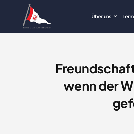
Zum
Inhalt
Über uns
Term
springen
Freundschaft
wenn der Wi
gef