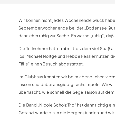
Wir können nicht jedes Wochenende Glück habe
Septemberwochenende bei der „Bodensee Quer“.
dann eher ruhig zur Sache. Es war so „ruhig“, da
Die Teilnehmer hatten aber trotzdem viel Spaß 
los: Michael Nöltge und Hebbe Fessler nutzen di
Fälle“ einen Besuch abgestattet.
Im Clubhaus konnten wir beim abendlichen vietn
lassen und dabei ausgiebig fachsimpeln. Wir wis
überrascht, wie schnell die Segelsaison auf dem
Die Band „Nicole Scholz Trio“ hat dann richtig e
Getanzt wurde bis in die Morgenstunden und wir