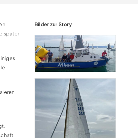
ten
Bilder zur Story
e später
einiges
lle
sieren
gt.
schaft