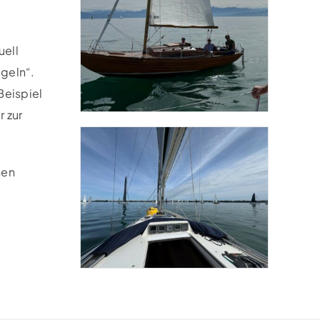
uell
geln“.
Beispiel
 zur
nen