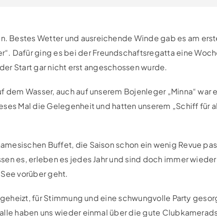
n. Bestes Wetter und ausreichende Winde gab es am ers
 Dafür ging es bei der Freundschaftsregatta eine Woch
ß der Start gar nicht erst angeschossen wurde.
auf dem Wasser, auch auf unserem Bojenleger „Minna“ war 
eses Mal die Gelegenheit und hatten unserem „Schiff für a
amesischen Buffet, die Saison schon ein wenig Revue pas
sen es, erleben es jedes Jahr und sind doch immer wieder
 See vorüber geht.
ingeheizt, für Stimmung und eine schwungvolle Party gesor
 alle haben uns wieder einmal über die gute Clubkamerad