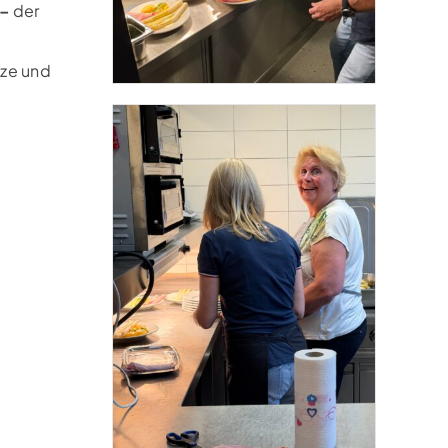
 –
der
tze und