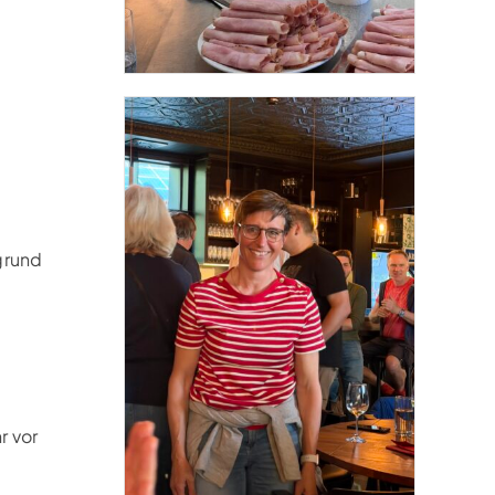
grund
r vor