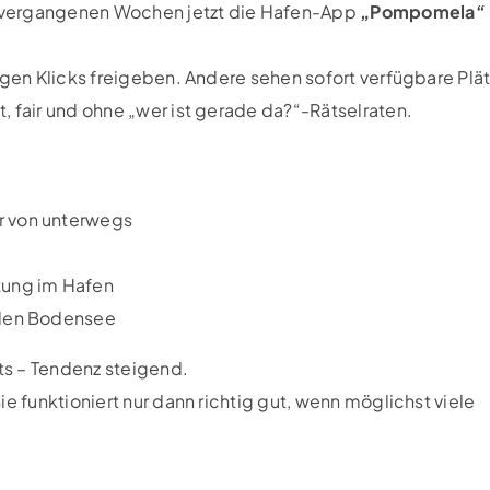
 vergangenen Wochen jetzt die Hafen-App
„Pompomela“
igen Klicks freigeben. Andere sehen sofort verfügbare Plä
, fair und ohne „wer ist gerade da?“-Rätselraten.
r von unterwegs
ung im Hafen
 den Bodensee
ts – Tendenz steigend.
e funktioniert nur dann richtig gut, wenn möglichst viele