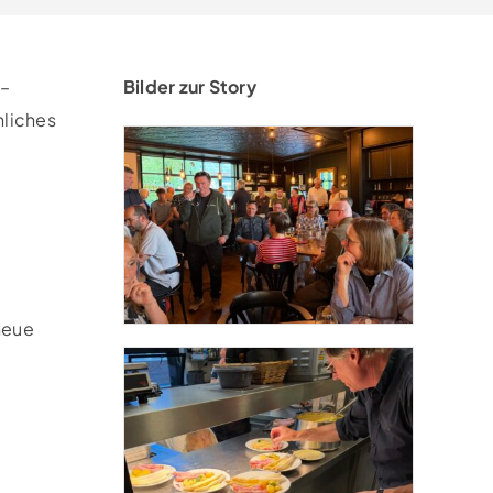
 –
Bilder zur Story
hliches
neue