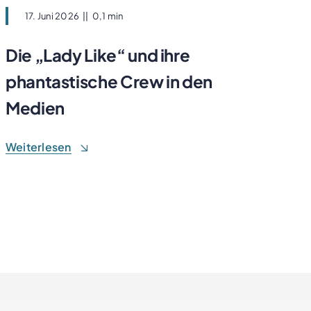
17. Juni 2026
||
0,1 min
Die „Lady Like“ und ihre
phantastische Crew in den
Medien
Weiterlesen