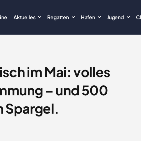
ine
Aktuelles
Regatten
Hafen
Jugend
C
sch im Mai: volles
immung – und 500
 Spargel.