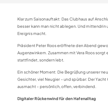
Klar zum Saisonauftakt: Das Clubhaus auf Ansch
besser kann man nicht ablegen. Und mittendrin 
Ereignis macht.
Präsident Peter Roos eröffnete den Abend gewohnt
Augenzwinkern. Zusammen mit Vera Roos sorgt er 
stattfindet, sondern lebt.
Ein schöner Moment: Die Begrüßung unserer neu
Gesichter, viel Neugier – und spürbar: Der Yach
ausmacht – persönlich, offen, verbindend.
Digitaler Rückenwind für den Hafenalltag