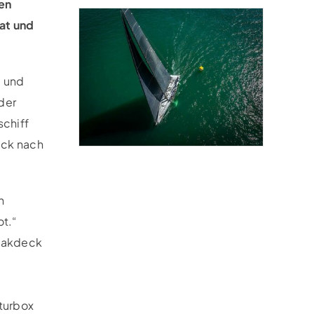
den
at und
e und
der
schiff
ück nach
h
ot.“
Teakdeck
aturbox