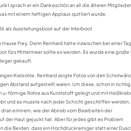
kt sprach er ein Dankeschön an all die älteren Mitglieder
was mit einem heftigen Applaus quittiert wurde.
6 als Ausstellungsboot auf der Interboot.
 Hause Frey. Denn Reinhard hatte inzwischen bei einer Ta
ot fürs Mittelmeer sollte es werden. Es wurde eine große 
leger gekauft.
angen Kielsohle. Reinhard zeigte Fotos von den Schotwän
tigen Abstand aufgestellt waren. Um diese, schon in richtig
 u-förmige Rohre aus Kunststoff gelegt und mit Heißkleb
ebt und es musste nach jeder Schicht geschliffen werden
dran erinnern, wie der Abrieb vom Bearbeiten der
f der Haut gejuckt hat. Aber für jedes gibt es Problem
 die Beiden, dass ein Hochdruckreiniger statt einer Dusc