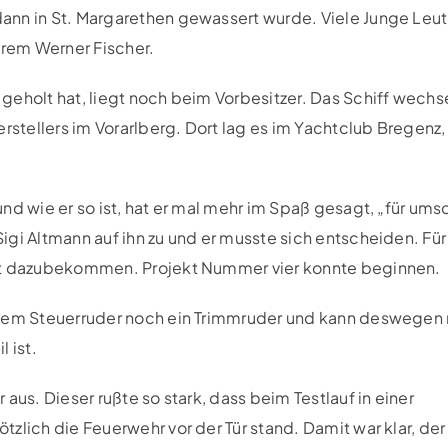
ann in St. Margarethen gewassert wurde. Viele Junge Leu
rem Werner Fischer.
geholt hat, liegt noch beim Vorbesitzer. Das Schiff wechs
erstellers im Vorarlberg. Dort lag es im Yachtclub Bregenz,
nd wie er so ist, hat er mal mehr im Spaß gesagt, „für ums
gi Altmann auf ihn zu und er musste sich entscheiden. Für
eit dazubekommen. Projekt Nummer vier konnte beginnen.
 dem Steuerruder noch ein Trimmruder und kann deswegen 
 ist.
aus. Dieser rußte so stark, dass beim Testlauf in einer
zlich die Feuerwehr vor der Tür stand. Damit war klar, der