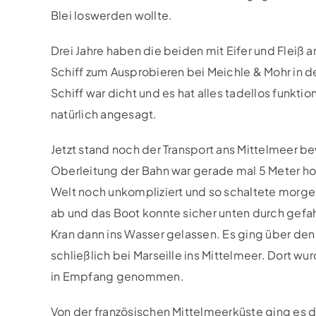
Blei loswerden wollte.
Drei Jahre haben die beiden mit Eifer und Fleiß 
Schiff zum Ausprobieren bei Meichle & Mohr in d
Schiff war dicht und es hat alles tadellos funkt
natürlich angesagt.
Jetzt stand noch der Transport ans Mittelmeer be
Oberleitung der Bahn war gerade mal 5 Meter ho
Welt noch unkompliziert und so schaltete morgen
ab und das Boot konnte sicher unten durch gefa
Kran dann ins Wasser gelassen. Es ging über den
schließlich bei Marseille ins Mittelmeer. Dort w
in Empfang genommen.
Von der französischen Mittelmeerküste ging es die