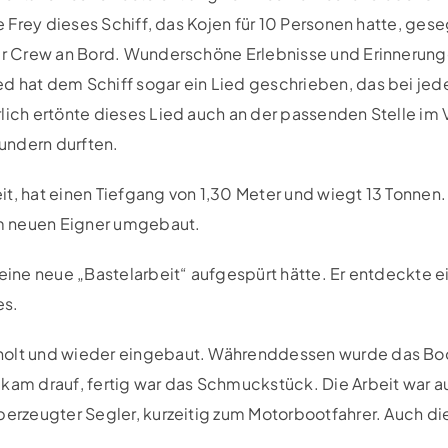
ie Frey dieses Schiff, das Kojen für 10 Personen hatte, gese
iner Crew an Bord. Wunderschöne Erlebnisse und Erinnerun
d hat dem Schiff sogar ein Lied geschrieben, das bei jede
lich ertönte dieses Lied auch an der passenden Stelle im 
undern durften.
reit, hat einen Tiefgang von 1,30 Meter und wiegt 13 Tonnen
m neuen Eigner umgebaut.
 eine neue „Bastelarbeit“ aufgespürt hätte. Er entdeckte e
es.
rholt und wieder eingebaut. Währenddessen wurde das Bo
 kam drauf, fertig war das Schmuckstück. Die Arbeit war a
überzeugter Segler, kurzeitig zum Motorbootfahrer. Auch di