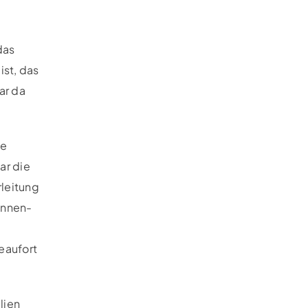
das
ist, das
ar da
ie
ar die
rleitung
onnen-
eaufort
lien