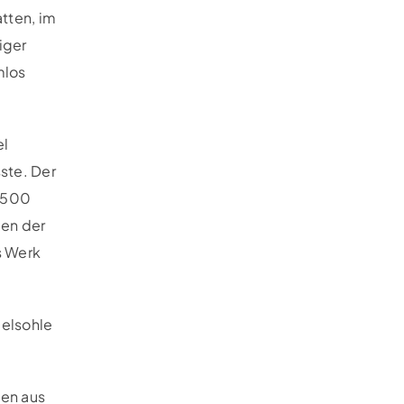
tten, im
iger
mlos
el
ste. Der
n 500
ßen der
s Werk
ielsohle
men aus