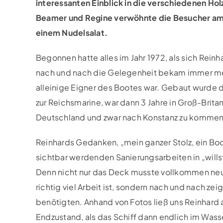
interessanten Einblick in die verschiedenen Ho
Beamer und Regine verwöhnte die Besucher am 
einem Nudelsalat.
Begonnen hatte alles im Jahr 1972, als sich Rein
nach und nach die Gelegenheit bekam immer mehr
alleinige Eigner des Bootes war. Gebaut wurde d
zur Reichsmarine, war dann 3 Jahre in Groß-Brit
Deutschland und zwar nach Konstanz zu kommen
Reinhards Gedanken, „mein ganzer Stolz, ein Boo
sichtbar werdenden Sanierungsarbeiten in „willst 
Denn nicht nur das Deck musste vollkommen ne
richtig viel Arbeit ist, sondern nach und nach zei
benötigten. Anhand von Fotos ließ uns Reinhard 
Endzustand, als das Schiff dann endlich im Wasse