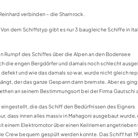
t Reinhard verbinden – die Shamrock.
 Von dem Schiffstyp gibt es nur 3 baugleiche Schiffe in Ita
den Rumpf des Schiffes über die Alpen an den Bodensee
durch die engen Bergdörfer und damals noch schlecht ausg
fekt und wie das damals so war, wurde nicht gleich repa
ängt, der das ganze Gespann dann bremste. Aber es ging 
garethen an seinem Bestimmungsort bei der Firma Gautschi 
ingestellt, die das Schiff den Bedürfnissen des Eigners
nur, dass innen alles massiv in Mahagoni ausgebaut wurde,
it einem Elektromotor über einen Keilriemen angetrieben
oße Crew bequem gespült werden konnte. Das Schiff hat 1