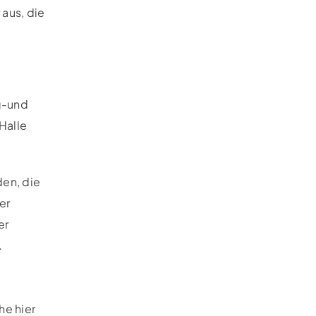
 aus, die
g-und
Halle
den, die
er
er
…
he hier