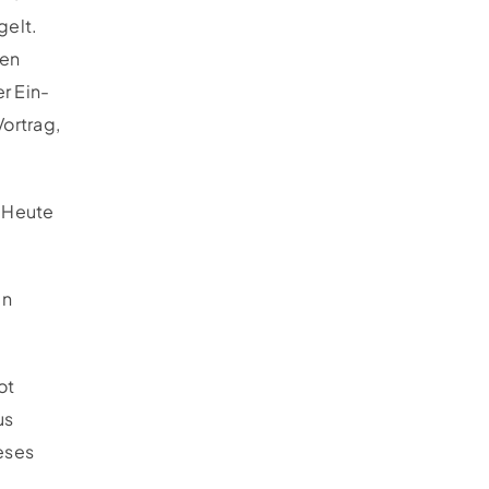
gelt.
gen
r Ein-
Vortrag,
. Heute
in
ot
us
eses