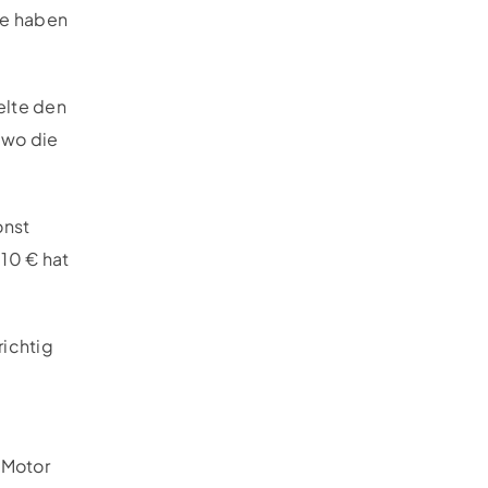
te haben
elte den
 wo die
onst
 10 € hat
richtig
 Motor