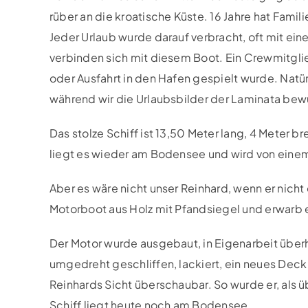
rüber an die kroatische Küste. 16 Jahre hat Famil
Jeder Urlaub wurde darauf verbracht, oft mit e
verbinden sich mit diesem Boot. Ein Crewmitglie
oder Ausfahrt in den Hafen gespielt wurde. Natür
während wir die Urlaubsbilder der Laminata bew
Das stolze Schiff ist 13,50 Meter lang, 4 Meter b
liegt es wieder am Bodensee und wird von eine
Aber es wäre nicht unser Reinhard, wenn er nicht
Motorboot aus Holz mit Pfandsiegel und erwarb 
Der Motor wurde ausgebaut, in Eigenarbeit übe
umgedreht geschliffen, lackiert, ein neues Deck
Reinhards Sicht überschaubar. So wurde er, als 
Schiff liegt heute noch am Bodensee.