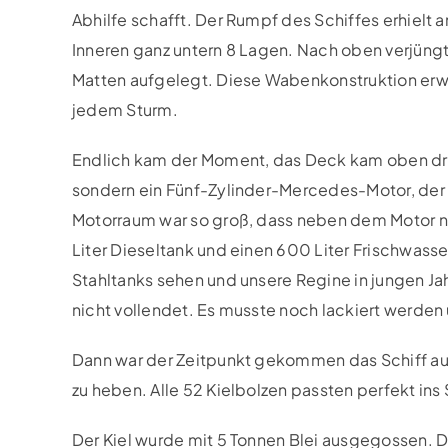
Abhilfe schafft. Der Rumpf des Schiffes erhielt
Inneren ganz untern 8 Lagen. Nach oben verjüngt
Matten aufgelegt. Diese Wabenkonstruktion erwie
jedem Sturm.
Endlich kam der Moment, das Deck kam oben dra
sondern ein Fünf-Zylinder-Mercedes-Motor, der
Motorraum war so groß, dass neben dem Motor no
Liter Dieseltank und einen 600 Liter Frischwass
Stahltanks sehen und unsere Regine in jungen Ja
nicht vollendet. Es musste noch lackiert werden
Dann war der Zeitpunkt gekommen das Schiff aus
zu heben. Alle 52 Kielbolzen passten perfekt ins
Der Kiel wurde mit 5 Tonnen Blei ausgegossen. Da