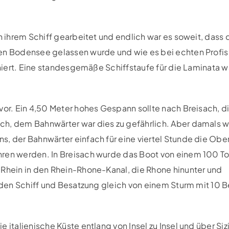
an ihrem Schiff gearbeitet und endlich war es soweit, dass 
en Bodensee gelassen wurde und wie es bei echten Profis 
ioniert. Eine standesgemäße Schiffstaufe für die Laminata w
vor. Ein 4,50 Meter hohes Gespann sollte nach Breisach, d
ch, dem Bahnwärter war dies zu gefährlich. Aber damals w
s, der Bahnwärter einfach für eine viertel Stunde die Obe
hren werden. In Breisach wurde das Boot von einem 100 T
 Rhein in den Rhein-Rhone-Kanal, die Rhone hinunter und
urden Schiff und Besatzung gleich von einem Sturm mit 10 B
 italienische Küste entlang von Insel zu Insel und über Sizi