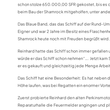
schon stolze 650.000,00 SFR gekostet, bis es d
beim Bau der Shamrock mitgeholfen, unter ande
Das Blaue Band, das das Schiff auf der Rund-Um 
Eigner und war 2 Jahre im Besitz eines Flaschenh
Shamrock heute noch mit Freuden begrüßt wird.
Reinhard hatte das Schiff schon immer gefallen u
würde er das Schiff schon nehmen“…. Jetzt kam Si
er es gekauft und gleichzeitig jede Menge Arb
Das Schiff hat eine Besonderheit: Es hat neben
Höhe laufen, was bei Regatten ein enormer Vorteil
Zuerst probierte Reinhard den alten Perkinsmotor 
Reparaturhalle die Feuermelder angingen und plöt