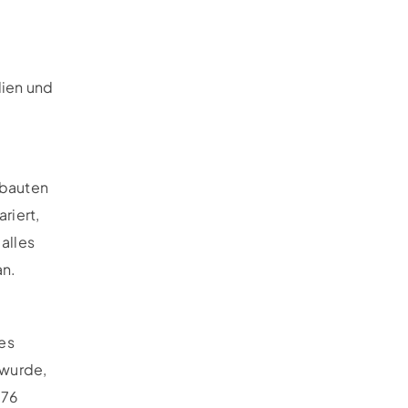
lien und
ebauten
riert,
alles
an.
 es
 wurde,
976