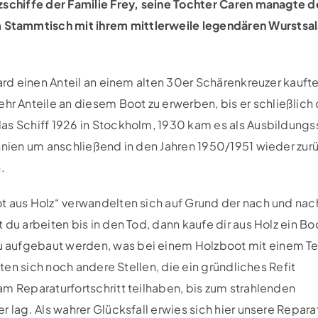
lzschiffe der Familie Frey, seine Tochter Caren managte 
Stammtisch mit ihrem mittlerweile legendären Wurstsal
hard einen Anteil an einem alten 30er Schärenkreuzer kauft
 Anteile an diesem Boot zu erwerben, bis er schließlich 
as Schiff 1926 in Stockholm, 1930 kam es als Ausbildungs
annien um anschließend in den Jahren 1950/1951 wieder zur
.
t aus Holz“ verwandelten sich auf Grund der nach und nac
du arbeiten bis in den Tod, dann kaufe dir aus Holz ein Bo
u aufgebaut werden, was bei einem Holzboot mit einem 
gten sich noch andere Stellen, die ein gründliches Refit
am Reparaturfortschritt teilhaben, bis zum strahlenden
r lag. Als wahrer Glücksfall erwies sich hier unsere Repar