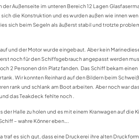
 an der Außenseite im unteren Bereich 12 Lagen Glasfaserma
 sich die Konstruktion und es wurden außen wie innen wen
s sich beim Segeln als äußerst stabil und trotzte proble
uf und der Motor wurde eingebaut. Aber kein Marinedies
 erst noch für den Schiffsgebrauch angepasst werden mus
ch 2 Personen drin Platz fanden. Das Schiff bekam eine
ertank. Wir konnten Reinhard auf den Bildern beim Schwei
hren rank und schlank am Boot arbeiten. Aber noch war da
 und das Teakdeck fehlte noch .
 der Halle zu holen und es mit einem Kranwagen auf die K
 Schiff – wahre Könner eben….
 traf es sich gut, dass eine Druckerei ihre alten Druckfor