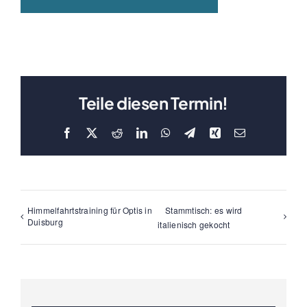
Teile diesen Termin!
Facebook
X
Reddit
LinkedIn
WhatsApp
Telegram
Xing
E-
Mail
Himmelfahrtstraining für Optis in
Stammtisch: es wird
Duisburg
italienisch gekocht