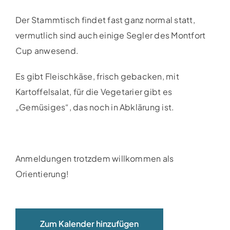
Clubboote
Der Stammtisch findet fast ganz normal statt,
vermutlich sind auch einige Segler des Montfort
Clubhaus
Cup anwesend.
Sponsoren
Es gibt Fleischkäse, frisch gebacken, mit
Kartoffelsalat, für die Vegetarier gibt es
Galerien
„Gemüsiges“, das noch in Abklärung ist.
Anmeldungen trotzdem willkommen als
Orientierung!
Zum Kalender hinzufügen