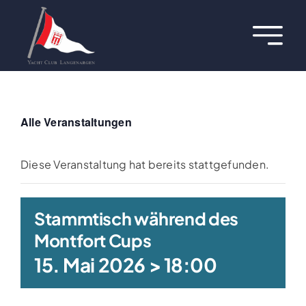
Zum
Inhalt
Toggl
springen
Navig
Über uns
Termine
Alle Veranstaltungen
Aktuelles
Diese Veranstaltung hat bereits stattgefunden.
Regatten
Stammtisch während des
Montfort Cups
Hafen
15. Mai 2026 > 18:00
Jugend