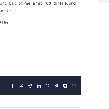
d. Es gibt Paella mit Frutti di Mare, und
hpesto.
 Uhr.
Facebook
X
Reddit
LinkedIn
WhatsApp
Telegram
Xing
E-
Mail