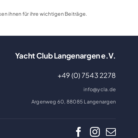
n ihnen für ihre wichtigen Beiträge.
Yacht Club Langenargen e.V.
+49 (0) 7543 2278
info@ycla.de
Argenweg 60,
88085 Langenargen