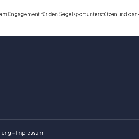
rem Engagement für den Segelsport unterstützen und danke
ärung
–
Impressum