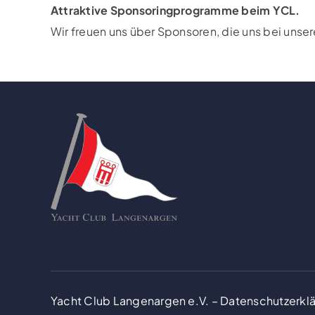
Attraktive Sponsoringprogramme beim YCL.
Wir freuen uns über Sponsoren, die uns bei unse
Yacht Club Langenargen e.V. –
Datenschutzerkl