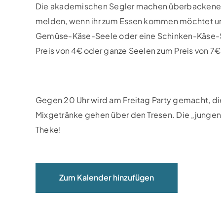
Die akademischen Segler machen überbackene 
melden, wenn ihr zum Essen kommen möchtet und 
Gemüse-Käse-Seele oder eine Schinken-Käse-S
Preis von 4€ oder ganze Seelen zum Preis von 7
Gegen 20 Uhr wird am Freitag Party gemacht, die
Mixgetränke gehen über den Tresen. Die „jungen
Theke!
Zum Kalender hinzufügen