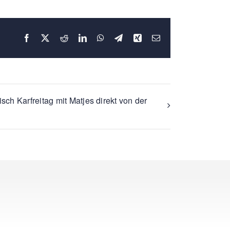
Facebook
X
Reddit
LinkedIn
WhatsApp
Telegram
Xing
E-
Mail
sch Karfreitag mit Matjes direkt von der