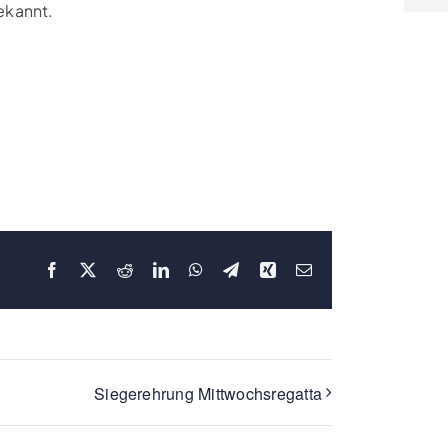
ekannt.
Facebook
X
Reddit
LinkedIn
WhatsApp
Telegram
Xing
E-
Mail
Siegerehrung Mittwochsregatta