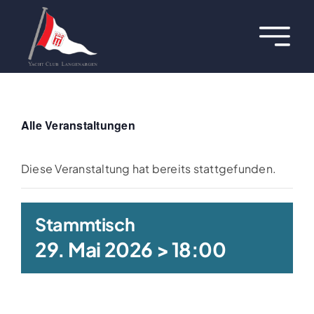
Zum
Inhalt
Toggl
springen
Navig
Über uns
Termine
Alle Veranstaltungen
Aktuelles
Diese Veranstaltung hat bereits stattgefunden.
Regatten
Stammtisch
29. Mai 2026 > 18:00
Hafen
Jugend