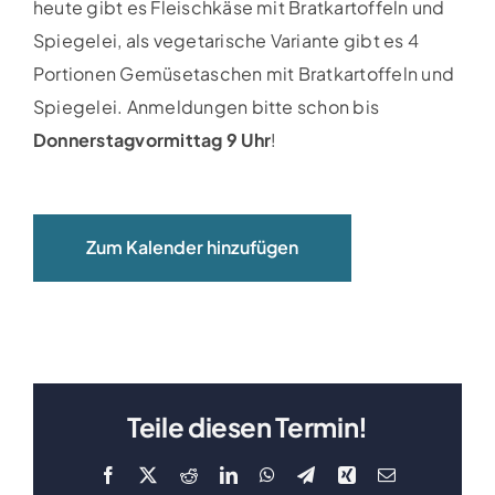
heute gibt es Fleischkäse mit Bratkartoffeln und
Clubboote
Spiegelei, als vegetarische Variante gibt es 4
Portionen Gemüsetaschen mit Bratkartoffeln und
Clubhaus
Spiegelei. Anmeldungen bitte schon bis
Donnerstagvormittag 9 Uhr
!
Sponsoren
Galerien
Zum Kalender hinzufügen
Teile diesen Termin!
Facebook
X
Reddit
LinkedIn
WhatsApp
Telegram
Xing
E-
Mail