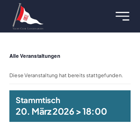
Zum
Inhalt
Toggl
springen
Navig
Über uns
Termine
Alle Veranstaltungen
Aktuelles
Diese Veranstaltung hat bereits stattgefunden.
Regatten
Stammtisch
20. März 2026 > 18:00
Hafen
Jugend