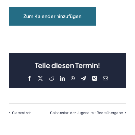
Clubboote
Zum Kalender hinzufügen
Clubhaus
Sponsoren
Galerien
Teile diesen Termin!
Facebook
X
Reddit
LinkedIn
WhatsApp
Telegram
Xing
E-
Mail
Stammtisch
Saisonstart der Jugend mit Bootsübergabe