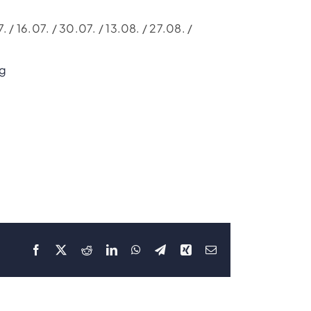
 / 16.07. / 30.07. / 13.08. / 27.08. /
ng
Facebook
X
Reddit
LinkedIn
WhatsApp
Telegram
Xing
E-
Mail