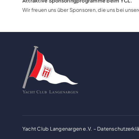
Attraktive Sponsoringprogramme beim YCL.
Wir freuen uns über Sponsoren, die uns bei unse
Yacht Club Langenargen e.V. –
Datenschutzerkl