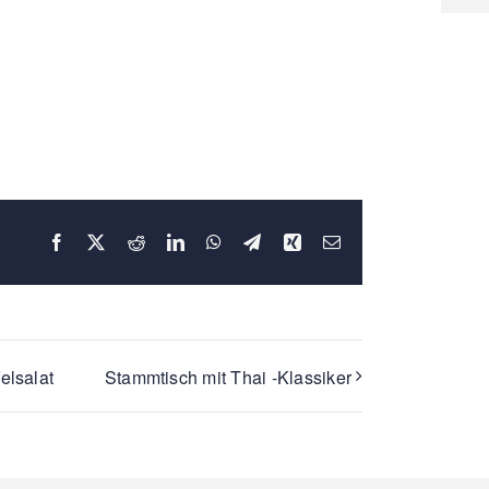
Facebook
X
Reddit
LinkedIn
WhatsApp
Telegram
Xing
E-
Mail
elsalat
Stammtisch mit Thai -Klassiker