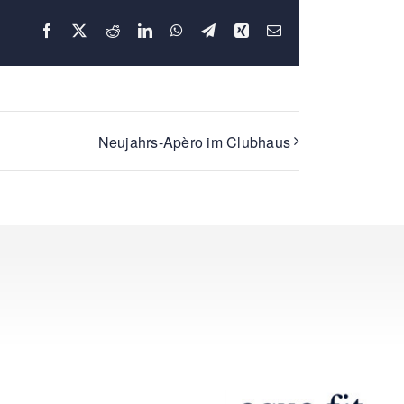
Facebook
X
Reddit
LinkedIn
WhatsApp
Telegram
Xing
E-
Mail
Neujahrs-Apèro im Clubhaus