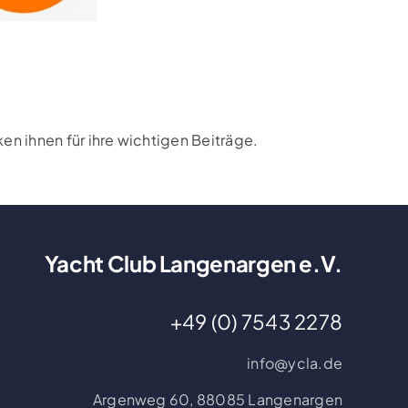
n ihnen für ihre wichtigen Beiträge.
Yacht Club Langenargen e.V.
+49 (0) 7543 2278
info@ycla.de
Argenweg 60,
88085 Langenargen