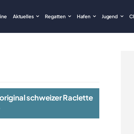
ine
Aktuelles
Regatten
Hafen
Jugend
C
 original schweizer Raclette
0