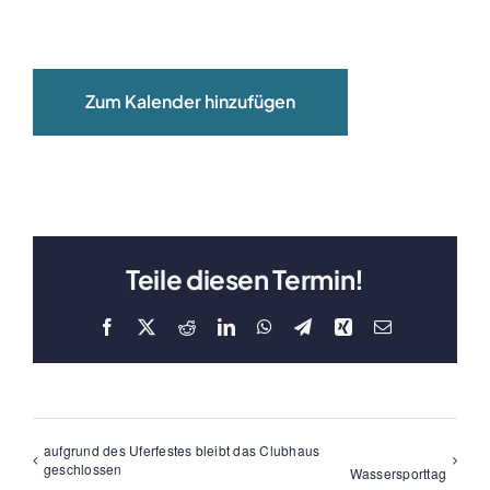
Clubboote
Clubhaus
Zum Kalender hinzufügen
Sponsoren
Galerien
Teile diesen Termin!
Facebook
X
Reddit
LinkedIn
WhatsApp
Telegram
Xing
E-
Mail
aufgrund des Uferfestes bleibt das Clubhaus
geschlossen
Wassersporttag