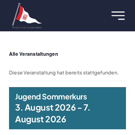
Zum
Inhalt
Toggl
springen
Navig
Über uns
Termine
Alle Veranstaltungen
Aktuelles
Diese Veranstaltung hat bereits stattgefunden.
Regatten
Jugend Sommerkurs
3. August 2026
-
7.
Hafen
August 2026
Jugend