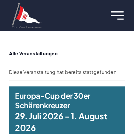
Zum
Inhalt
Toggl
springen
Navig
Über uns
Termine
Alle Veranstaltungen
Aktuelles
Diese Veranstaltung hat bereits stattgefunden.
Regatten
Europa-Cup der 30er
Schärenkreuzer
Hafen
29. Juli 2026
-
1. August
Jugend
2026