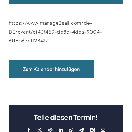
Clubboote
https://www.manage2sail.com/de-
Clubhaus
DE/event/ef43f459-de8d-4dea-9004-
6f18b67eff28#!/
Sponsoren
Galerien
Zum Kalender hinzufügen
Teile diesen Termin!
Facebook
X
Reddit
LinkedIn
WhatsApp
Telegram
Xing
E-