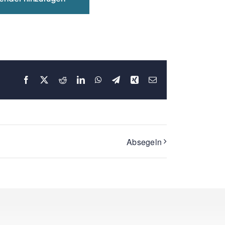
Facebook
X
Reddit
LinkedIn
WhatsApp
Telegram
Xing
E-
Mail
Absegeln