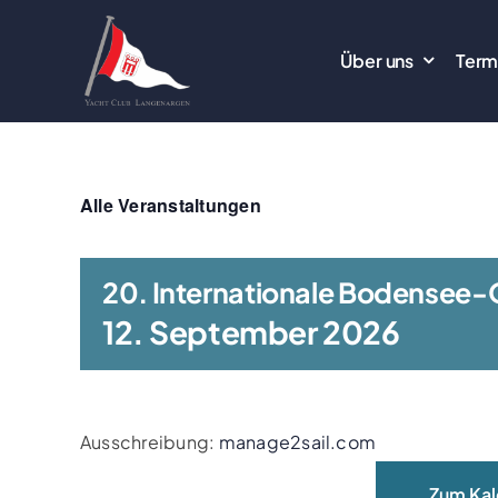
Zum
Inhalt
Über uns
Term
springen
Alle Veranstaltungen
20. Internationale Bodensee-
12. September 2026
Ausschreibung:
manage2sail.com
Zum Kal