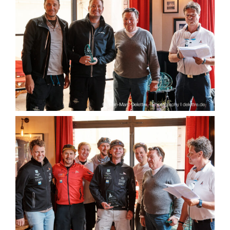
Clubboote
Clubhaus
Sponsoren
Galerien