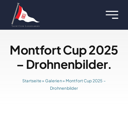
Zum
Inhalt
Toggl
springen
Navig
Über uns
Montfort Cup 2025
Termine
– Drohnenbilder.
Aktuelles
Startseite
»
Galerien
»
Montfort Cup 2025 –
Regatten
Drohnenbilder
Hafen
Jugend