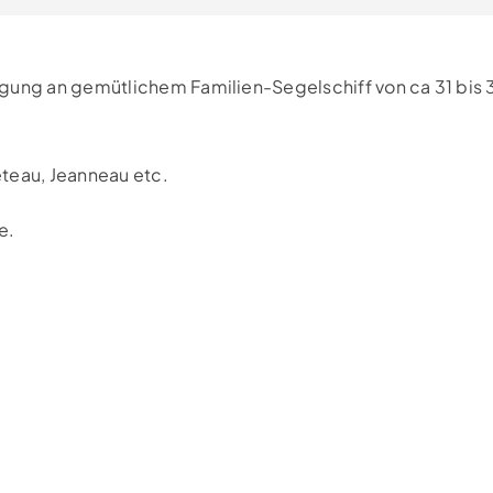
igung an gemütlichem Familien-Segelschiff von ca 31 bis 
eteau, Jeanneau etc.
e.