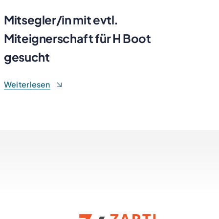
Mitsegler/in mit evtl.
Miteignerschaft für H Boot
gesucht
Weiterlesen