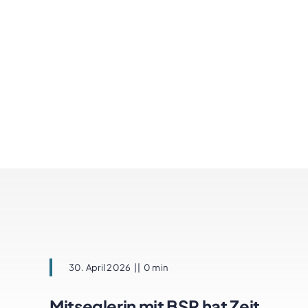
30. April 2026
||
0 min
Mitseglerin mit BSP hat Zeit