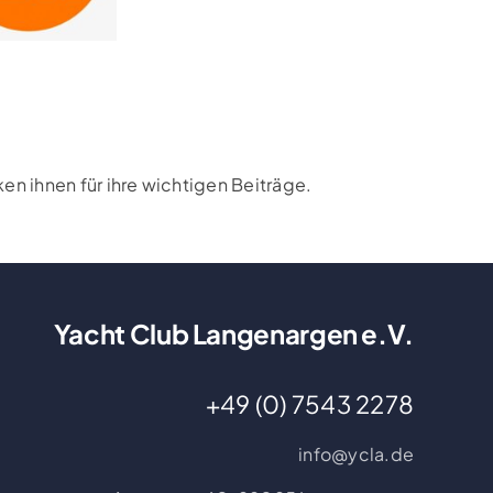
n ihnen für ihre wichtigen Beiträge.
Yacht Club Langenargen e.V.
+49 (0) 7543 2278
info@ycla.de