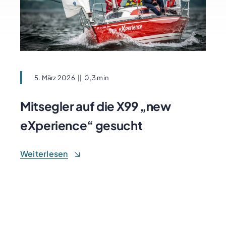
5. März 2026
||
0,3 min
Mitsegler auf die X99 „new
eXperience“ gesucht
Weiterlesen