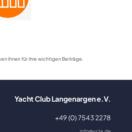
n ihnen für ihre wichtigen Beiträge.
Yacht Club Langenargen e.V.
+49 (0) 7543 2278
info@ycla.de