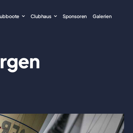
lubboote
Clubhaus
Sponsoren
Galerien
argen