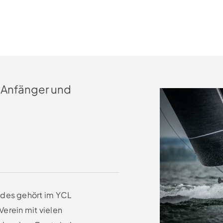
 „Anfänger und
ides gehört im YCL
erein mit vielen