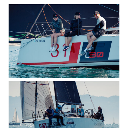
Clubboote
Clubhaus
Sponsoren
Galerien